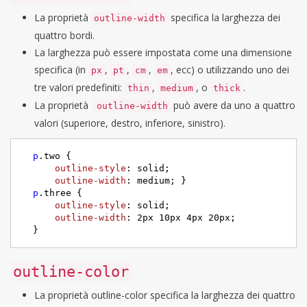
La proprietà
specifica la larghezza dei
outline-width
quattro bordi.
La larghezza può essere impostata come una dimensione
specifica (in
,
,
,
, ecc) o utilizzando uno dei
px
pt
cm
em
tre valori predefiniti:
,
, o
.
thin
medium
thick
La proprietà
può avere da uno a quattro
outline-width
valori (superiore, destro, inferiore, sinistro).
p
.two
 {     

outline-style
: solid;     

outline-width
: medium; }

p
.three
 {     

outline-style
: solid;     

outline-width
: 
2px
10px
4px
20px
;

  }
outline-color
La proprietà outline-color specifica la larghezza dei quattro