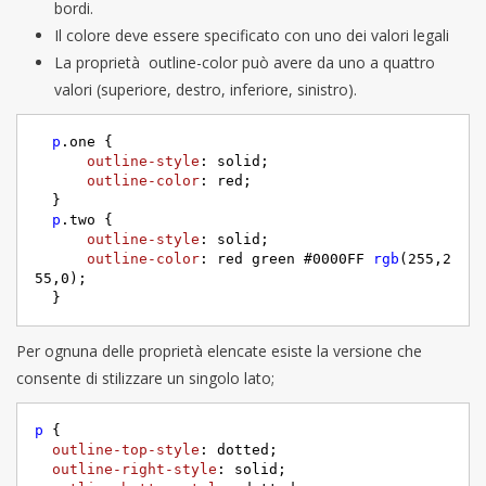
bordi.
Il colore deve essere specificato con uno dei valori legali
La proprietà outline-color può avere da uno a quattro
valori (superiore, destro, inferiore, sinistro).
p
.one
 {     

outline-style
: solid;     

outline-color
: red;

  }

p
.two
 {     

outline-style
: solid;     

outline-color
: red green 
#0000FF
rgb
(255,2
55,0);

  }
Per ognuna delle proprietà elencate esiste la versione che
consente di stilizzare un singolo lato;
p
 {     

outline-top-style
: dotted;     

outline-right-style
: solid;     
