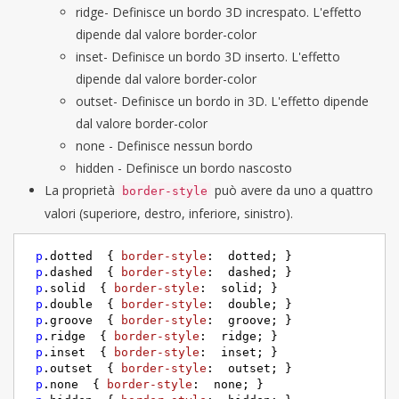
ridge- Definisce un bordo 3D increspato. L'effetto
dipende dal valore border-color
inset- Definisce un bordo 3D inserto. L'effetto
dipende dal valore border-color
outset- Definisce un bordo in 3D. L'effetto dipende
dal valore border-color
none - Definisce nessun bordo
hidden - Definisce un bordo nascosto
La proprietà
può avere da uno a quattro
border-style
valori (superiore, destro, inferiore, sinistro).
p
.dotted
  { 
border-style
:  dotted; }

p
.dashed
  { 
border-style
:  dashed; }

p
.solid
  { 
border-style
:  solid; }

p
.double
  { 
border-style
:  double; }

p
.groove
  { 
border-style
:  groove; }

p
.ridge
  { 
border-style
:  ridge; }

p
.inset
  { 
border-style
:  inset; }

p
.outset
  { 
border-style
:  outset; }

p
.none
  { 
border-style
:  none; }
