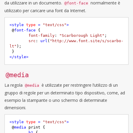
da utilizzare in un documento.
normalmente è
@font-face
utilizzato per caricare una font da Internet.
<
style
type
 = 
"text/css"
>
 @
font-face
 {

font-family
: 
"Scarborough Light"
;

src
: 
url
(
"http://www.font.site/s/scarbo-
lt"
);

</
style
>
@media
La regola
è utilizzate per restringere l’utilizzo di un
@media
gruppo di regole per un determinato tipo dispositivo, come, ad
esempio la stampante o uno schermo di determinate
dimensioni.
<
style
type
 = 
"text/css"
>
 @
media
 print {

h1
 {
