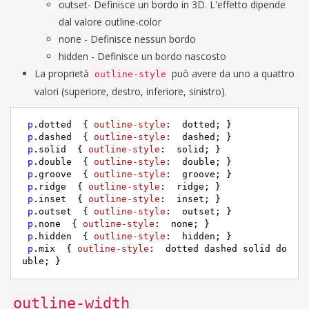
outset- Definisce un bordo in 3D. L'effetto dipende
dal valore outline-color
none - Definisce nessun bordo
hidden - Definisce un bordo nascosto
La proprietà
può avere da uno a quattro
outline-style
valori (superiore, destro, inferiore, sinistro).
p
.dotted
  { 
outline-style
:  dotted; }

p
.dashed
  { 
outline-style
:  dashed; }

p
.solid
  { 
outline-style
:  solid; }

p
.double
  { 
outline-style
:  double; }

p
.groove
  { 
outline-style
:  groove; }

p
.ridge
  { 
outline-style
:  ridge; }

p
.inset
  { 
outline-style
:  inset; }

p
.outset
  { 
outline-style
:  outset; }

p
.none
  { 
outline-style
:  none; }

p
.hidden
  { 
outline-style
:  hidden; }

p
.mix
  { 
outline-style
:  dotted dashed solid do
uble; }
outline-width