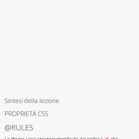
Sintesi della lezione
PROPRIETÀ CSS
@RULES
Le @rules sono istruzioni identificate dal prefisso
che