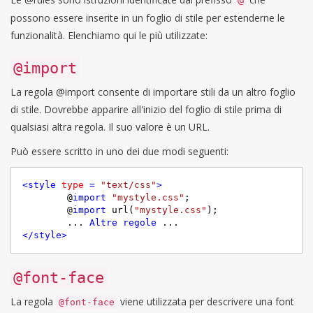
@
possono essere inserite in un foglio di stile per estenderne le
funzionalità. Elenchiamo qui le più utilizzate:
@import
La regola @import consente di importare stili da un altro foglio
di stile. Dovrebbe apparire all'inizio del foglio di stile prima di
qualsiasi altra regola. Il suo valore è un URL.
Può essere scritto in uno dei due modi seguenti:
<
style
type
 = 
"text/css"
>
	@
import
"mystyle.css"
; 

	@
import
 url(
"mystyle.css"
); 

	... 
Altre
regole
</
style
>
@font-face
La regola
viene utilizzata per descrivere una font
@font-face