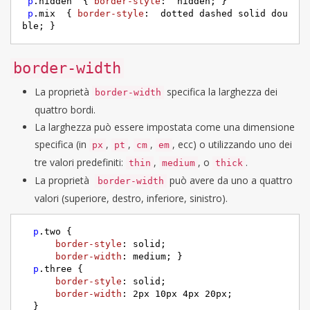
p
.hidden
  { 
border-style
:  hidden; }

p
.mix
  { 
border-style
:  dotted dashed solid dou
ble; }
border-width
La proprietà
specifica la larghezza dei
border-width
quattro bordi.
La larghezza può essere impostata come una dimensione
specifica (in
,
,
,
, ecc) o utilizzando uno dei
px
pt
cm
em
tre valori predefiniti:
,
, o
.
thin
medium
thick
La proprietà
può avere da uno a quattro
border-width
valori (superiore, destro, inferiore, sinistro).
p
.two
 {     

border-style
: solid;     

border-width
: medium; }

p
.three
 {     

border-style
: solid;     

border-width
: 
2px
10px
4px
20px
;

  }