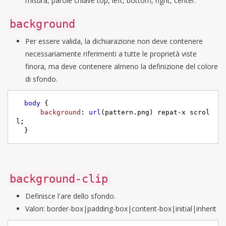
misura, parole chiave top, left, bottom, right, center.
background
Per essere valida, la dichiarazione non deve contenere
necessariamente riferimenti a tutte le proprietà viste
finora, ma deve contenere almeno la definizione del colore
di sfondo.
body
 {

background
: 
url
(pattern.png) repat-x scrol
l;

  }
background-clip
Definisce l'are dello sfondo.
Valori: border-box|padding-box|content-box|initial|inherit