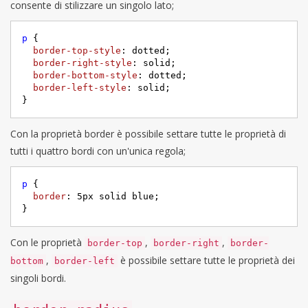
consente di stilizzare un singolo lato;
p
 {     

border-top-style
: dotted;     

border-right-style
: solid;     

border-bottom-style
: dotted;     

border-left-style
: solid;

}
Con la proprietà border è possibile settare tutte le proprietà di
tutti i quattro bordi con un'unica regola;
p
 {     

border
: 
5px
 solid blue;     

}
Con le proprietà
,
,
border-top
border-right
border-
,
è possibile settare tutte le proprietà dei
bottom
border-left
singoli bordi.