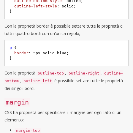
outline-bottom-style
: dotted;     

outline-left-style
: solid;

}
Con la proprietà border è possibile settare tutte le proprietà di
tutti i quattro bordi con un'unica regola;
p
 {     

border
: 
5px
 solid blue;     

}
Con le proprietà
,
,
outline-top
outline-right
outline-
,
è possibile settare tutte le proprietà
bottom
outline-left
dei singoli bordi.
margin
CSS ha proprietà per specificare il margine per ogni lato di un
elemento:
margin-top