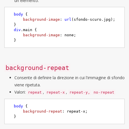
un elemento.
body
 {

background-image
: 
url
(sfondo-scuro.jpg);

  }

div
.main
 {

background-image
: none;

  }
background-repeat
Consente di definire la direzione in cui l'immagine di sfondo
viene ripetuta.
Valori:
,
,
repeat
repeat-x
repeat-y,
no-repeat
body
 {

background-repeat
: repeat-x;

  }