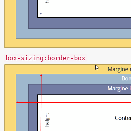
box-sizing:border-box