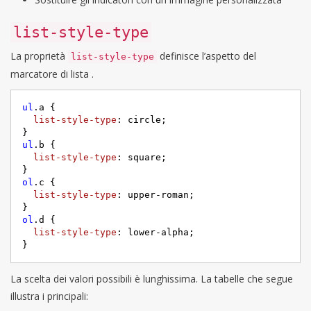
list-style-type
La proprietà
definisce l’aspetto del
list-style-type
marcatore di lista .
ul
.a
 {     

list-style-type
: circle;

ul
.b
 {     

list-style-type
: square;

ol
.c
 {     

list-style-type
: upper-roman;

ol
.d
 {     

list-style-type
: lower-alpha;

}
La scelta dei valori possibili è lunghissima. La tabelle che segue
illustra i principali: