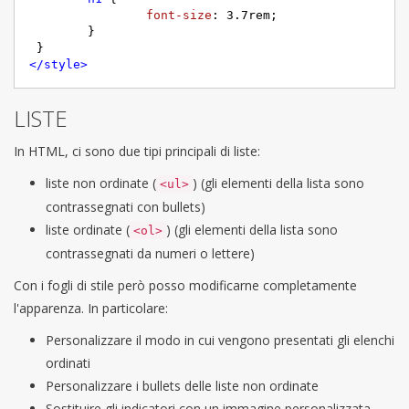
font-size
: 
3.7rem
;

	}

</
style
>
LISTE
In HTML, ci sono due tipi principali di liste:
liste non ordinate (
) (gli elementi della lista sono
<ul>
contrassegnati con bullets)
liste ordinate (
) (gli elementi della lista sono
<ol>
contrassegnati da numeri o lettere)
Con i fogli di stile però posso modificarne completamente
l'apparenza. In particolare:
Personalizzare il modo in cui vengono presentati gli elenchi
ordinati
Personalizzare i bullets delle liste non ordinate
Sostituire gli indicatori con un immagine personalizzata