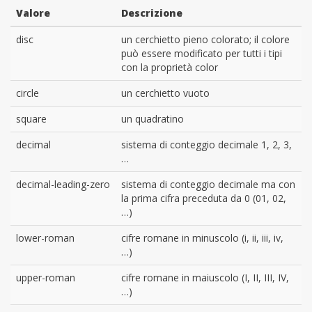
Valore
Descrizione
disc
un cerchietto pieno colorato; il colore
può essere modificato per tutti i tipi
con la proprietà color
circle
un cerchietto vuoto
square
un quadratino
decimal
sistema di conteggio decimale 1, 2, 3,
…
decimal-leading-zero
sistema di conteggio decimale ma con
la prima cifra preceduta da 0 (01, 02,
…)
lower-roman
cifre romane in minuscolo (i, ii, iii, iv,
…)
upper-roman
cifre romane in maiuscolo (I, II, III, IV,
…)