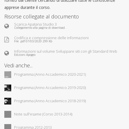
fornito dal cliente cercando di utilizzare tutte le conoscenze
apprese durante il corso.
Risorse collegate al documento
Scarica Apatana Studio 3
Collegamento alla pagina di download.
Codifica e compressione delle informazioni
File .pdf 07/03/2020 299 Kb
Informazioni sul volume Sviluppare siti con gli Standard Web
Edizioni Apogeo
Vedi anche...
Programma (Anno Accademico 2020-2021)
Programma (Anno Accademico 2019-2020)
Programma (Anno Accademico 2018-2019)
Note sull'esame (Corso 2013-2014)
Programma 2012-2013