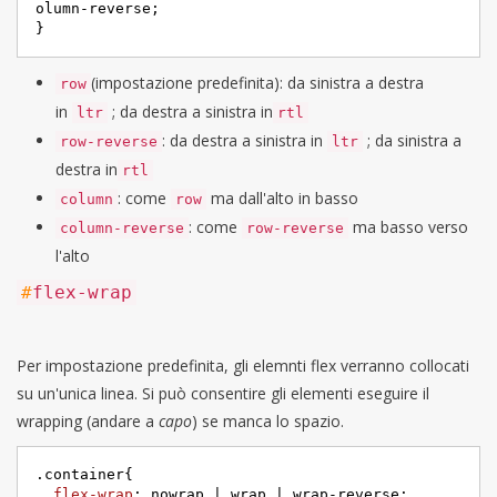
olumn-reverse;

}
(impostazione predefinita): da sinistra a destra
row
in
; da destra a sinistra in
ltr
rtl
: da destra a sinistra in
; da sinistra a
row-reverse
ltr
destra in
rtl
: come
ma dall'alto in basso
column
row
: come
ma basso verso
column-reverse
row-reverse
l'alto
#
flex-wrap
Per impostazione predefinita, gli elemnti flex verranno collocati
su un'unica linea. Si può consentire gli elementi eseguire il
wrapping (andare a
capo
) se manca lo spazio.
.container
{

flex-wrap
: nowrap | wrap | wrap-reverse;
