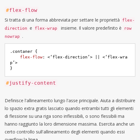
#
flex-flow
Si tratta di una forma abbreviata per settare le propriettà
flex-
e
insieme. Il valore predefinito è
direction
flex-wrap
row
.
nowrap
.contaner
 {

flex-flow
: <‘flex-direction’> || <‘flex-wra
p’>

}
#
justify-content
Definisce l'allineamento lungo l'asse principale. Aiuta a distribuire
lo spazio extra gratis lasciato quando entrambi tutti gli elementi
di flessione su una riga sono inflessibili, o sono flessibili ma
hanno raggiunto la loro dimensione massima. Esercita anche un
certo controllo sull'allineamento degli elementi quando essi
overflow la linea.