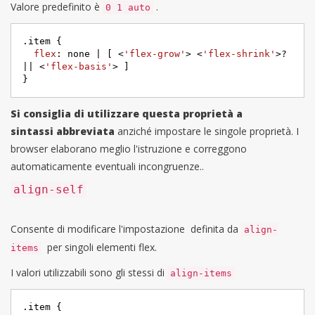
Valore predefinito è
.
0 1 auto
.item
 {

flex
: none | [ <
'flex-grow'
> <
'flex-shrink'
>? 
|| <
'flex-basis'
> ]

}
Si consiglia di utilizzare questa proprietà a
sintassi
abbreviata
anziché impostare le singole proprietà. I
browser elaborano meglio l'istruzione e correggono
automaticamente eventuali incongruenze..
align-self
Consente di modificare l'impostazione definita da
align-
per singoli elementi flex.
items
I valori utilizzabili sono gli stessi di
align-items
.item
 {
