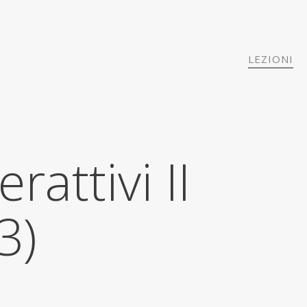
LEZIONI
rattivi II
3)