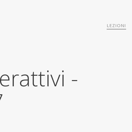
LEZIONI
erattivi -
7